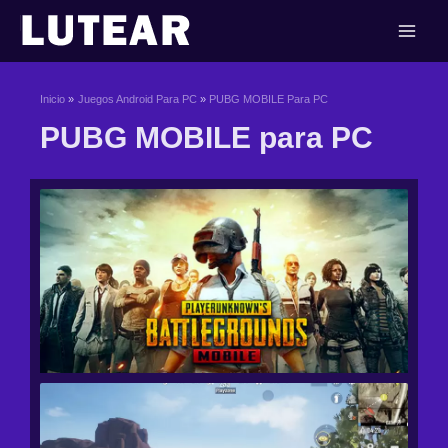
Ir
al
contenido
Inicio
Juegos Android Para PC
PUBG MOBILE Para PC
PUBG MOBILE para PC