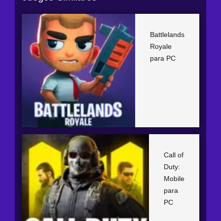
Battlelands
Royale
para PC
Call of
Duty:
Mobile
para
PC