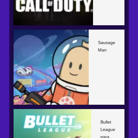
Sausage
Man
Bullet
League
para