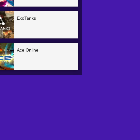
ExoTanks
Ace Online