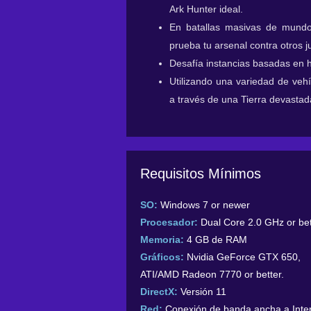
Ark Hunter ideal.
En batallas masivas de mundo 
prueba tu arsenal contra otros 
Desafía instancias basadas en h
Utilizando una variedad de vehí
a través de una Tierra devastad
Requisitos Mínimos
SO:
Windows 7 or newer
Procesador:
Dual Core 2.0 GHz or bet
Memoria:
4 GB de RAM
Gráficos:
Nvidia GeForce GTX 650,
ATI/AMD Radeon 7770 or better.
DirectX:
Versión 11
Red:
Conexión de banda ancha a Inte