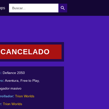
Botón de búsqueda
Buscar:
pps
CANCELADO
o:
Defiance 2050
ro:
Aventura, Free to Play,
jugador masivo
rollador:
Trion Worlds
r:
Trion Worlds