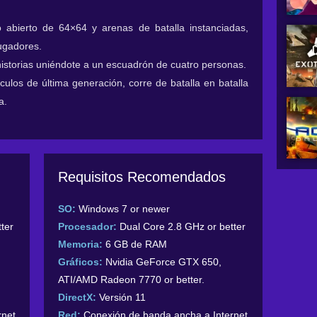
abierto de 64×64 y arenas de batalla instanciadas,
jugadores.
istorias uniéndote a un escuadrón de cuatro personas.
culos de última generación, corre de batalla en batalla
a.
Requisitos Recomendados
SO:
Windows 7 or newer
ter
Procesador:
Dual Core 2.8 GHz or better
Memoria:
6 GB de RAM
Gráficos:
Nvidia GeForce GTX 650,
ATI/AMD Radeon 7770 or better.
DirectX:
Versión 11
rnet
Red:
Conexión de banda ancha a Internet