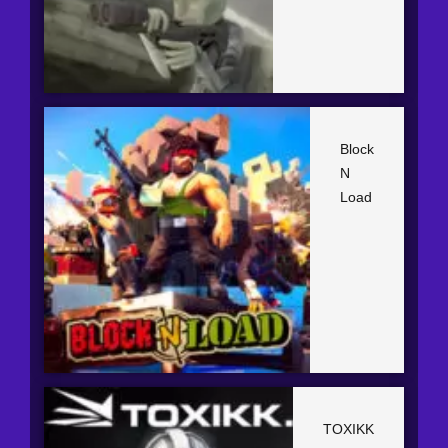
Block
N
Load
TOXIKK