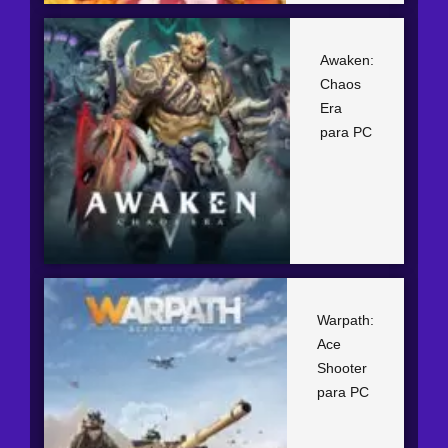
Awaken:
Chaos
Era
para PC
Warpath:
Ace
Shooter
para PC