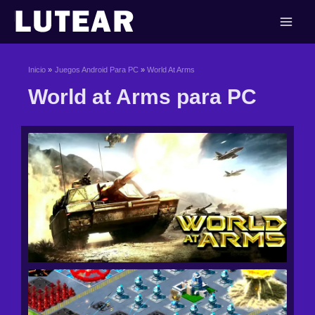
Ir
al
contenido
Inicio
Juegos Android Para PC
World At Arms
World at Arms para PC