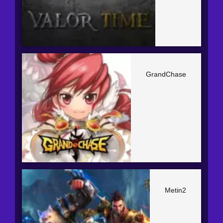
GrandChase
Metin2