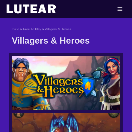
Ir
al
contenido
Inicio
Free To Play
Villagers & Heroes
Villagers & Heroes