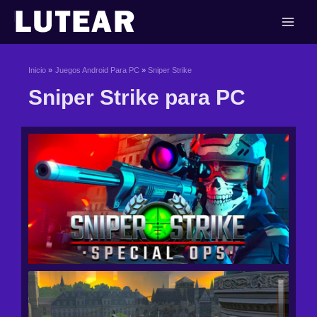
Ir
al
contenido
Inicio
Juegos Android Para PC
Sniper Strike
Sniper Strike para PC