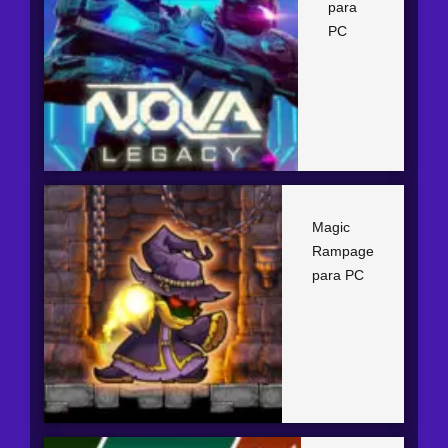
para
PC
Magic
Rampage
para PC