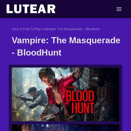
Ir
al
contenido
Inicio
Free To Play
Vampire: The Masquerade – Bloodhunt
Vampire: The Masquerade
- BloodHunt