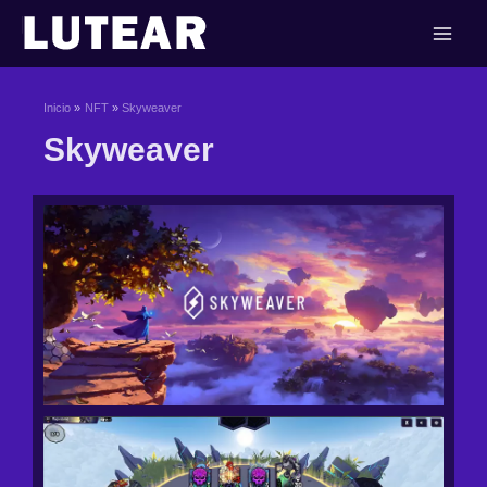
Ir
al
contenido
Inicio
NFT
Skyweaver
Skyweaver