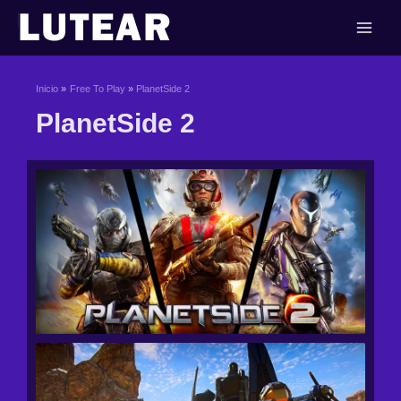
Ir
al
contenido
Inicio
Free To Play
PlanetSide 2
PlanetSide 2