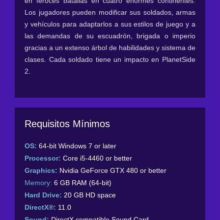
en feroces batallas en cuatro enormes continentes.
Los jugadores pueden modificar sus soldados, armas
y vehículos para adaptarlos a sus estilos de juego y a
las demandas de su escuadrón, brigada o imperio
gracias a un extenso árbol de habilidades y sistema de
clases. Cada soldado tiene un impacto en PlanetSide
2.
Requisitos Mínimos
OS:
64-bit Windows 7 or later
Processor:
Core i5-4460 or better
Graphics:
Nvidia GeForce GTX 480 or better
Memory:
6 GB RAM (64-bit)
Hard Drive:
20 GB HD space
DirectX®:
11.0
Sound:
DirectX compatible Sound Card