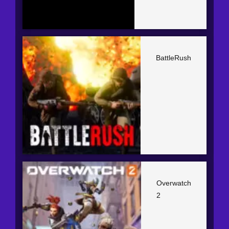
BattleRush
Overwatch
2