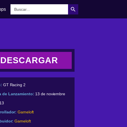
Botón de búsqueda
Buscar:
pps
DESCARGAR
o:
GT Racing 2
a de Lanzamiento:
13 de noviembre
13
rollador:
Gameloft
ibuidor:
Gameloft