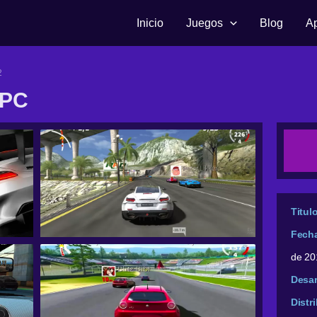
Inicio
Juegos
Blog
A
2
 PC
Titul
Fech
de 20
Desar
Distr