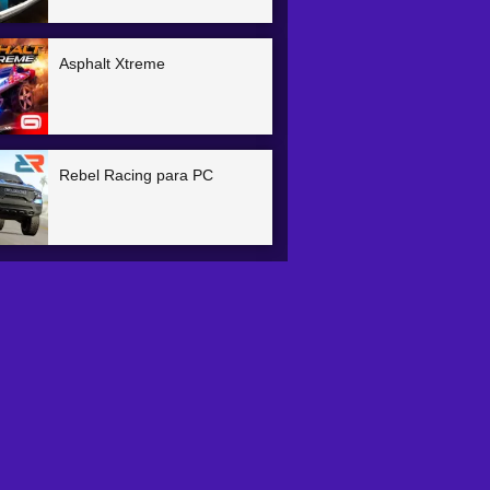
Asphalt Xtreme
Rebel Racing para PC