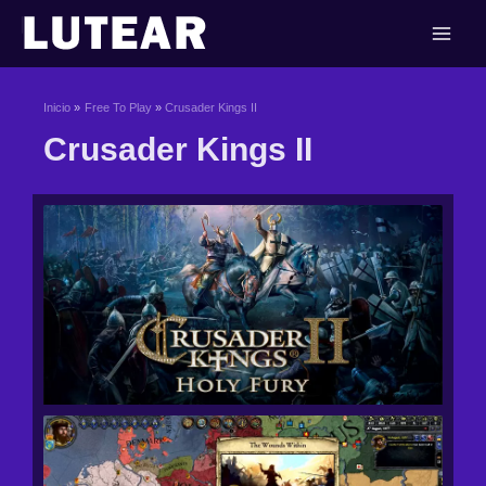
Ir
al
contenido
Inicio
Free To Play
Crusader Kings II
Crusader Kings II