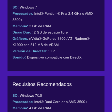
SO:
Windows 7
Procesador:
Intel® Pentium® IV a 2.4 GHz o AMD
3500+
Memoria:
2 GB de RAM
Disco Duro:
2 GB de espacio libre
Gráficos:
nVidia® GeForce 8800 / ATI Radeon®
X1900 con 512 MB de VRAM
Versión de DirectX®:
9.0c
Sonido:
Dispositivo compatible con DirectX
Requisitos Recomendados
SO:
Windows 7/10
Procesador:
Intel® Dual Core or o AMD 3500+
Memoria:
4 GB de RAM