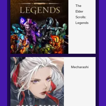
The
Elder
Scrolls:
Legends
Mecharashi