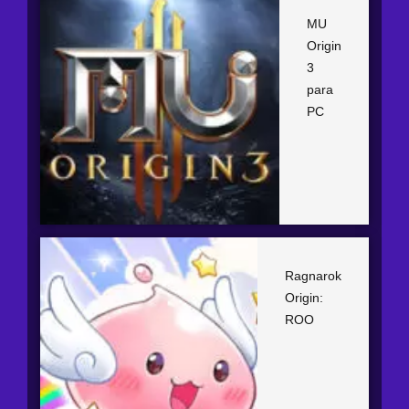
MU
Origin
3
para
PC
Ragnarok
Origin:
ROO