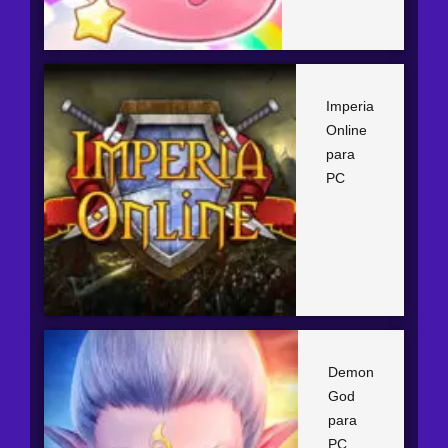
Imperia
Online
para
PC
Demon
God
para
PC