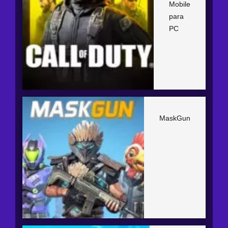
Mobile
para
PC
MaskGun