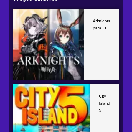
Arknights
para PC
City
Island
5