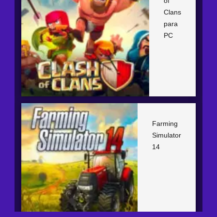
of
Clans
para
PC
Farming
Simulator
14