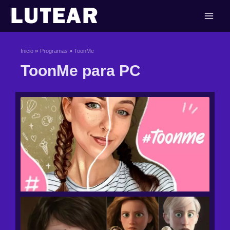
Ir
al
contenido
Inicio
Programas
ToonMe
ToonMe para PC