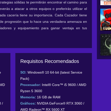
trategias sólidas te permitirán encontrar el camino para
everás a atacar a otros equipos o preferirás utilizar el
Cada cacería tiene su importancia. Cada Cazador tiene
a de progresión que lo hace una verdadera amenaza en
iadores y equipamiento para ganar ventaja en tus
Requisitos Recomendados
e
SO:
Windows® 10 64-bit (latest Service
Pack)
AMD
Procesador:
Intel® Core™ i5 9600 / AMD
Ryzen 5 3600
Memoria:
16 GB de RAM
 /
Gráficos:
NVIDIA GeForce® RTX 3060 /
AMD Radeon™ RX 5600 XT