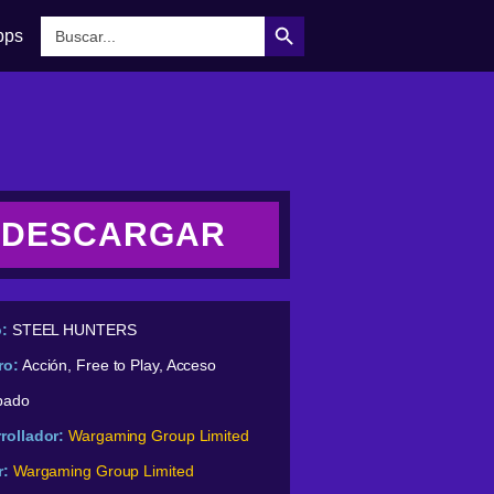
Botón de búsqueda
Buscar:
pps
DESCARGAR
o:
STEEL HUNTERS
ro:
Acción, Free to Play, Acceso
ipado
rollador:
Wargaming Group Limited
r:
Wargaming Group Limited