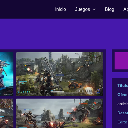
Inicio
Juegos
Blog
A
Títul
Géne
antic
Desar
Edito