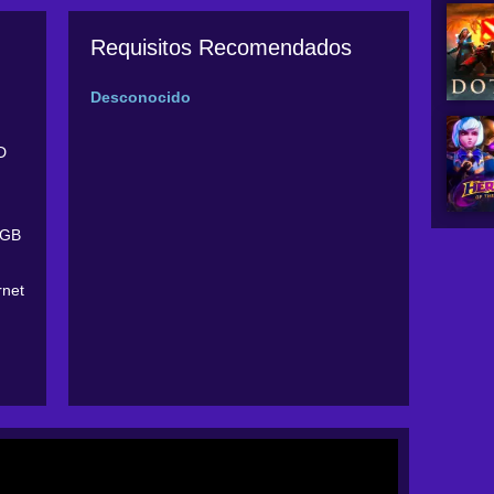
Requisitos Recomendados
Desconocido
D
2GB
rnet