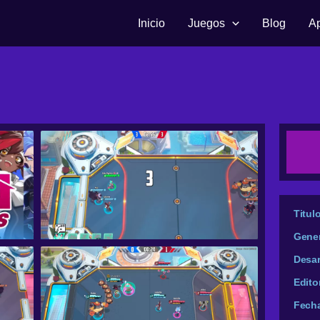
Inicio
Juegos
Blog
A
Titul
Gene
Desar
Edito
Fech