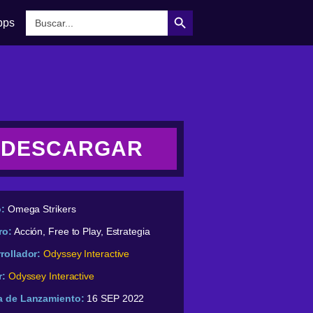
Botón de búsqueda
Buscar:
pps
DESCARGAR
o:
Omega Strikers
ro:
Acción, Free to Play, Estrategia
rollador:
Odyssey Interactive
r:
Odyssey Interactive
a de Lanzamiento:
16 SEP 2022