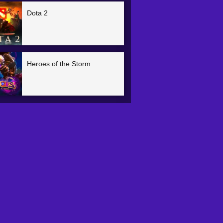
Dota 2
Heroes of the Storm