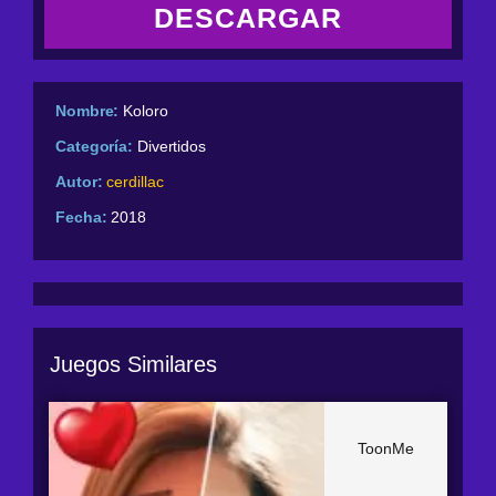
DESCARGAR
Nombre:
Koloro
Categoría:
Divertidos
Autor:
cerdillac
Fecha:
2018
Juegos Similares
ToonMe