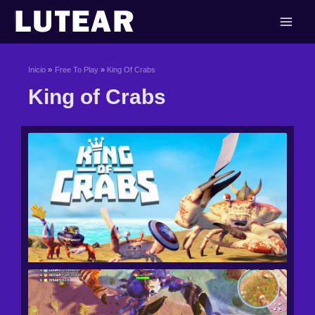
Ir
al
contenido
Inicio
Free To Play
King Of Crabs
King of Crabs