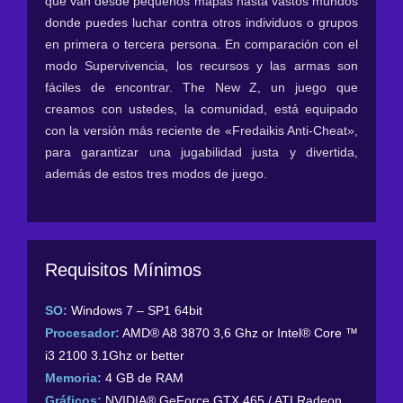
que van desde pequeños mapas hasta vastos mundos
donde puedes luchar contra otros individuos o grupos
en primera o tercera persona. En comparación con el
modo Supervivencia, los recursos y las armas son
fáciles de encontrar. The New Z, un juego que
creamos con ustedes, la comunidad, está equipado
con la versión más reciente de «Fredaikis Anti-Cheat»,
para garantizar una jugabilidad justa y divertida,
además de estos tres modos de juego.
Requisitos Mínimos
SO:
Windows 7 – SP1 64bit
Procesador:
AMD® A8 3870 3,6 Ghz or Intel® Core ™
i3 2100 3.1Ghz or better
Memoria:
4 GB de RAM
Gráficos:
NVIDIA® GeForce GTX 465 / ATI Radeon