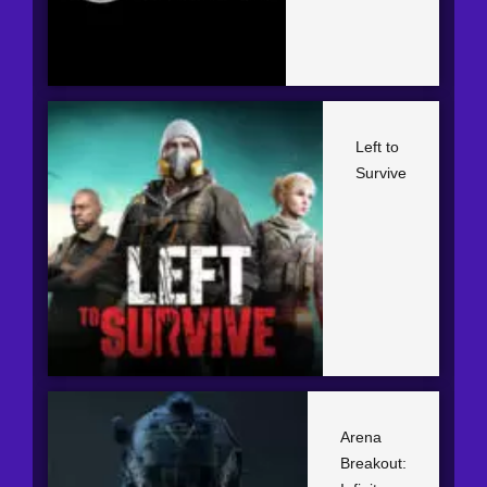
Left to
Survive
Arena
Breakout: