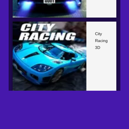
City
Racing
3D
Copyright © 2026 |
Contactos
|
Privacidad
|
Cookies