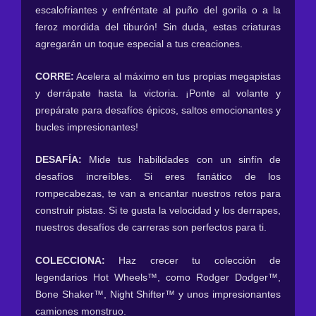
escalofriantes y enfréntate al puño del gorila o a la
feroz mordida del tiburón! Sin duda, estas criaturas
agregarán un toque especial a tus creaciones.
CORRE:
Acelera al máximo en tus propias megapistas
y derrápate hasta la victoria. ¡Ponte al volante y
prepárate para desafíos épicos, saltos emocionantes y
bucles impresionantes!
DESAFÍA:
Mide tus habilidades con un sinfín de
desafíos increíbles. Si eres fanático de los
rompecabezas, te van a encantar nuestros retos para
construir pistas. Si te gusta la velocidad y los derrapes,
nuestros desafíos de carreras son perfectos para ti.
COLECCIONA:
Haz crecer tu colección de
legendarios Hot Wheels™, como Rodger Dodger™,
Bone Shaker™, Night Shifter™ y unos impresionantes
camiones monstruo.