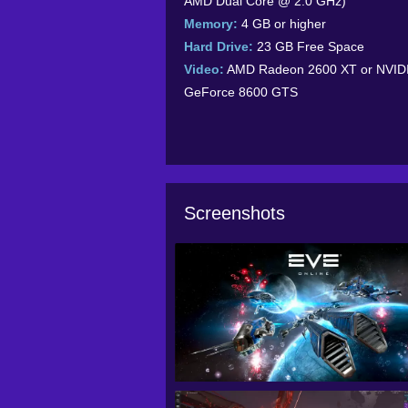
AMD Dual Core @ 2.0 GHz)
Memory:
4 GB or higher
Hard Drive:
23 GB Free Space
Video:
AMD Radeon 2600 XT or NVID
GeForce 8600 GTS
Screenshots