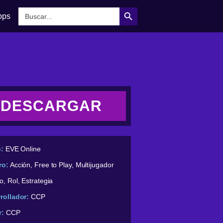
Botón de búsqueda
Buscar:
pps
DESCARGAR
o:
EVE Online
ro:
Acción, Free to Play, Multijugador
o, Rol, Estrategia
rollador:
CCP
r:
CCP