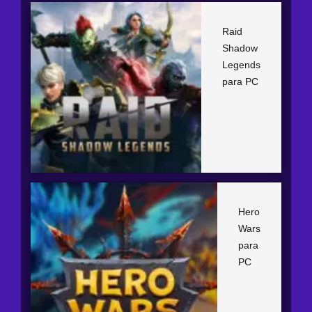
Raid
Shadow
Legends
para PC
Hero
Wars
para
PC