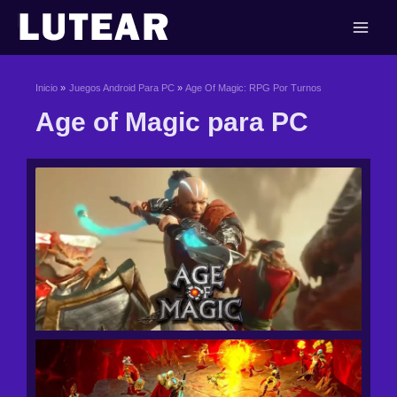
Ir
al
contenido
Inicio
Juegos Android Para PC
Age Of Magic: RPG Por Turnos
Age of Magic para PC