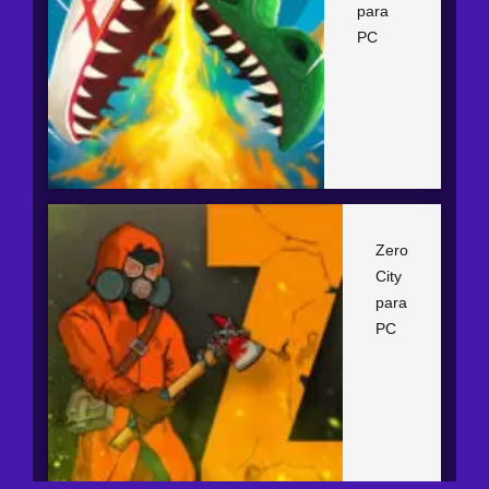
para
PC
Zero
City
para
PC