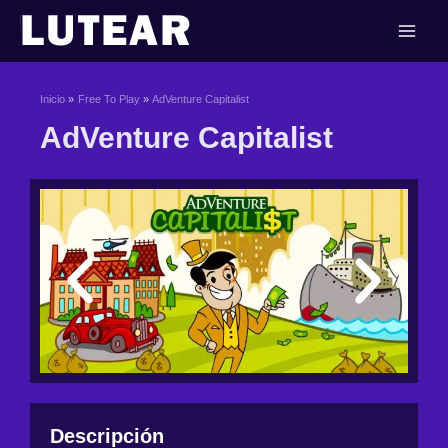
Ir
al
contenido
Inicio
Free To Play
AdVenture Capitalist
AdVenture Capitalist
Descripción